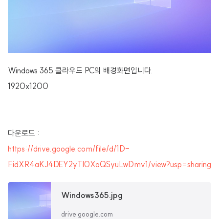
Windows 365 클라우드 PC의 배경화면입니다.
1920x1200
다운로드 :
https://drive.google.com/file/d/1D-
FidXR4aKJ4DEY2yTI0XoQSyuLwDmv1/view?usp=sharing
Windows365.jpg
drive.google.com