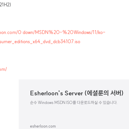
21H2)
herloon.com/0:down/MSDN%20-%20Windows/11/ko-
sumer_editions_x64_dvd_dcb34107.iso
com/
Esherloon's Server (에셜룬의 서버)
순수 Windows MSDN ISO를 다운로드하실 수 있습니다.
esherloon.com