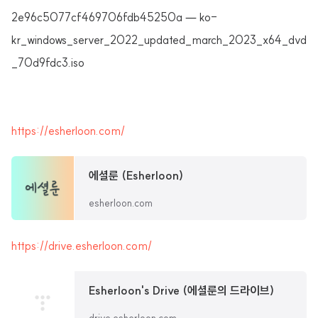
2e96c5077cf469706fdb45250a — ko-
kr_windows_server_2022_updated_march_2023_x64_dvd
_70d9fdc3.iso
https://esherloon.com/
에셜룬 (Esherloon)
esherloon.com
https://drive.esherloon.com/
Esherloon's Drive (에셜룬의 드라이브)