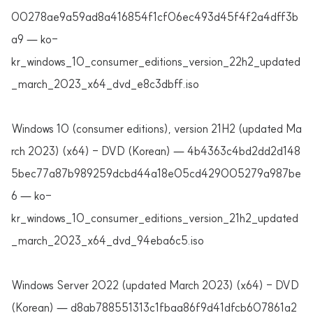
00278ae9a59ad8a416854f1cf06ec493d45f4f2a4dff3b
a9 — ko-
kr_windows_10_consumer_editions_version_22h2_updated
_march_2023_x64_dvd_e8c3dbff.iso
Windows 10 (consumer editions), version 21H2 (updated Ma
rch 2023) (x64) - DVD (Korean) — 4b4363c4bd2dd2d148
5bec77a87b989259dcbd44a18e05cd429005279a987be
6 — ko-
kr_windows_10_consumer_editions_version_21h2_updated
_march_2023_x64_dvd_94eba6c5.iso
Windows Server 2022 (updated March 2023) (x64) - DVD
(Korean) — d8ab788551313c1fbaa86f9d41dfcb607861a2