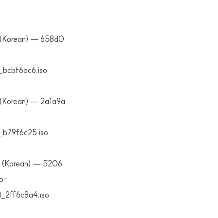
D (Korean) — 658d0
bcbf6ac6.iso
 (Korean) — 2a1a9a
_b79f6c25.iso
D (Korean) — 5206
o-
_2ff6c8a4.iso