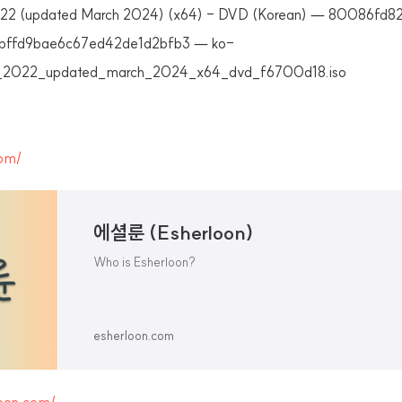
022 (updated March 2024) (x64) - DVD (Korean) — 80086fd
bffd9bae6c67ed42de1d2bfb3 — ko-
r_2022_updated_march_2024_x64_dvd_f6700d18.iso
com/
에셜룬 (Esherloon)
Who is Esherloon?
esherloon.com