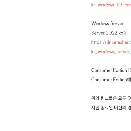
kr_windows_10_co
Windows Server
Server 2022 x64 :
https://drive.e
kr_windows_serve
Consumer Editio
Consumer Edition에 
위의 링크들은 모두 Di
지원 종료된 버전의 경