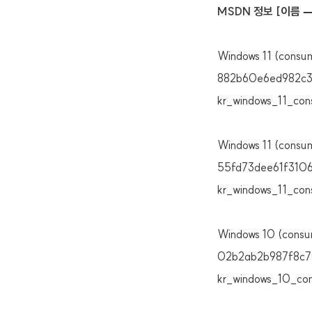
MSDN 정보 [이름 —
Windows 11 (consu
882b60e6ed982c3
kr_windows_11_co
Windows 11 (consu
55fd73dee61f310
kr_windows_11_co
Windows 10 (consu
02b2ab2b987f8c
kr_windows_10_co