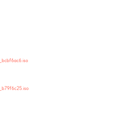
bcbf6ac6.iso
_b79f6c25.iso