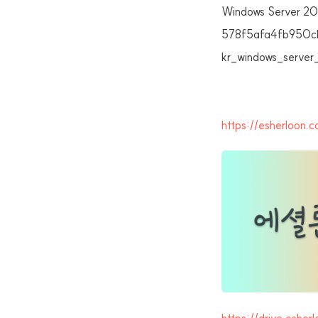
Windows Server 2
578f5afa4fb950c
kr_windows_serve
https://esherloon.