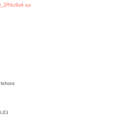
_2ff6c8a4.iso
tations
니다.