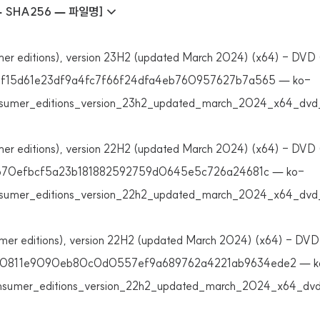
 SHA256 — 파일명] ↓
mer editions), version 23H2 (updated March 2024) (x64) - DV
f15d61e23df9a4fc7f66f24dfa4eb760957627b7a565 — ko-
nsumer_editions_version_23h2_updated_march_2024_x64_dvd_
mer editions), version 22H2 (updated March 2024) (x64) - DVD
670efbcf5a23b181882592759d0645e5c726a24681c — ko-
nsumer_editions_version_22h2_updated_march_2024_x64_dvd
mer editions), version 22H2 (updated March 2024) (x64) - DV
70811e9090eb80c0d0557ef9a689762a4221ab9634ede2 — k
nsumer_editions_version_22h2_updated_march_2024_x64_dvd