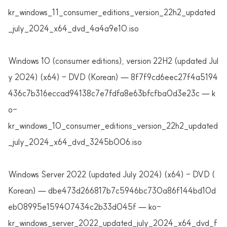
kr_windows_11_consumer_editions_version_22h2_updated
_july_2024_x64_dvd_4a4a9e10.iso
Windows 10 (consumer editions), version 22H2 (updated Jul
y 2024) (x64) - DVD (Korean) — 8f7f9cd6eec27f4a5194
436c7b316eccad94138c7e7fdfa8e63bfcfba0d3e23c — k
o-
kr_windows_10_consumer_editions_version_22h2_updated
_july_2024_x64_dvd_3245b006.iso
Windows Server 2022 (updated July 2024) (x64) - DVD (
Korean) — dbe473d266817b7c5946bc730a86f144bd10d
eb08995e159407434c2b33d045f — ko-
kr_windows_server_2022_updated_july_2024_x64_dvd_f