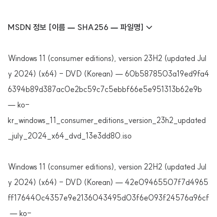
MSDN 정보 [이름 — SHA256 — 파일명] ↓
Windows 11 (consumer editions), version 23H2 (updated Jul
y 2024) (x64) - DVD (Korean) — 60b5878503a19ed9fa4
6394b89d387ac0e2bc59c7c5ebbf66e5e951313b62e9b
— ko-
kr_windows_11_consumer_editions_version_23h2_updated
_july_2024_x64_dvd_13e3dd80.iso
Windows 11 (consumer editions), version 22H2 (updated Jul
y 2024) (x64) - DVD (Korean) — 42e09465507f7d4965
ff176440c4357e9e2136043495d03f6e093f24576a96cf
— ko-