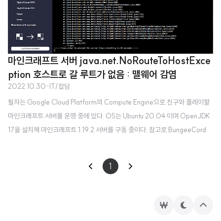
마인크래프트 서버 java.net.NoRouteToHostExce
ption 호스트로 갈 루트가 없음 : 맬웨어 감염
2022.10.30
·
IT/잡담
필자는 Google Cloud Platform의 Compute Engine으로 친구와 플레이할
마인크래프트 서버를 운영 중에 있다. OS는 Ubuntu 20.04 이며 OpenJDK
17을 설치해 마인크래프트 1.19.2 서버를 구동 중이다. 참고로 BungeeCord
(번지코드) 서버 + Spigot 로그인 서버 + Spigot 메인 서버 구성이다. 비용 절
약으로 서버를 며칠 꺼두었는데, 어제 친구가 서버를 열어달라고 해서 바로 인
1
스턴스를 시작하고 늘 그래왔듯 BungeeCord 서버를 먼저 시작하였다. 그런데
java.net.NoRouteToHostException: 호스트로 갈 루트가 없음 오류를 내뿜
으며 시작조차 안 되고 있는 것이었다. 근데 "at Updater.init"이 눈에 띄어서
후
테
상
아, 번지..
원
마
단