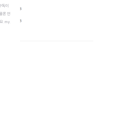
 구독이
물론 언
. my.