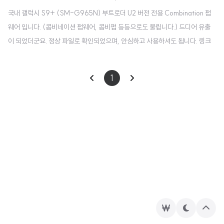
국내 갤럭시 S9+ (SM-G965N) 부트로더 U2 버전 전용 Combination 펌
웨어 입니다. (콤비네이션 펌웨어, 콤비펌 등등으로도 불립니다.) 드디어 유출
이 되었더군요. 정상 파일로 확인되었으며, 안심하고 사용하셔도 됩니다. 링크
는 저의 개인 구글 드라이브이니 안심하셔도 됩니다. 혹시나 파일이 사라지면
재업로드 요청도 가능합니다. (댓글로 부탁드립니다.) https://drive.google.
1
com/file/d/1va62L8aiL5ivCd1xaMs_PbBIiFs7gk1j/view?usp=sharin
g COMBINATION_OKR_FA80_G965NKSU2ASI1_OKRFAC_CL1
3637600_QB26261578_REV01_user_mid_noship.tar.md5 drive.
google.co..
후
테
상
원
마
단