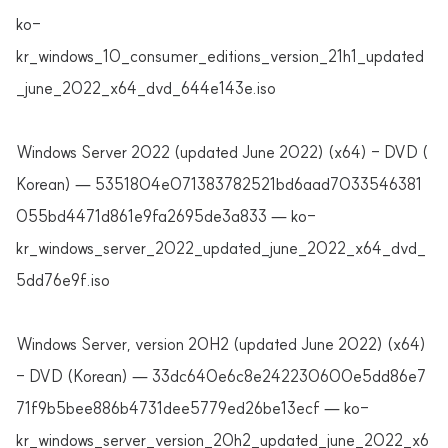
ko-
kr_windows_10_consumer_editions_version_21h1_updated
_june_2022_x64_dvd_644e143e.iso
Windows Server 2022 (updated June 2022) (x64) - DVD (
Korean) — 5351804e071383782521bd6aad7033546381
055bd4471d861e9fa2695de3a833 — ko-
kr_windows_server_2022_updated_june_2022_x64_dvd_
5dd76e9f.iso
Windows Server, version 20H2 (updated June 2022) (x64)
- DVD (Korean) — 33dc640e6c8e242230600e5dd86e7
71f9b5bee886b4731dee5779ed26be13ecf — ko-
kr_windows_server_version_20h2_updated_june_2022_x6