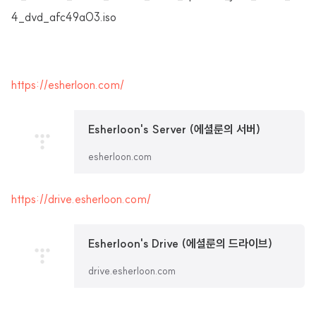
4_dvd_afc49a03.iso
https://esherloon.com/
Esherloon's Server (에셜룬의 서버)
esherloon.com
https://drive.esherloon.com/
Esherloon's Drive (에셜룬의 드라이브)
drive.esherloon.com