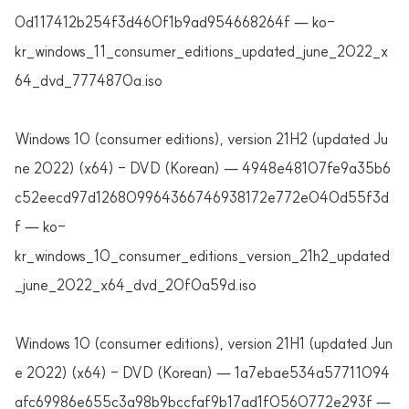
0d117412b254f3d460f1b9ad954668264f — ko-
kr_windows_11_consumer_editions_updated_june_2022_x
64_dvd_7774870a.iso
Windows 10 (consumer editions), version 21H2 (updated Ju
ne 2022) (x64) - DVD (Korean) — 4948e48107fe9a35b6
c52eecd97d126809964366746938172e772e040d55f3d
f — ko-
kr_windows_10_consumer_editions_version_21h2_updated
_june_2022_x64_dvd_20f0a59d.iso
Windows 10 (consumer editions), version 21H1 (updated Jun
e 2022) (x64) - DVD (Korean) — 1a7ebae534a57711094
afc69986e655c3a98b9bccfaf9b17ad1f0560772e293f —