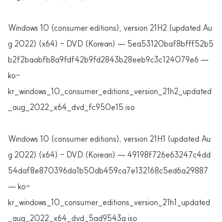
Windows 10 (consumer editions), version 21H2 (updated Au
g 2022) (x64) - DVD (Korean) — 5ea53120baf8bfff52b5
b2f2baabfb8a9fdf42b9fd2843b28eeb9c3c124079e6 —
ko-
kr_windows_10_consumer_editions_version_21h2_updated
_aug_2022_x64_dvd_fc950e15.iso
Windows 10 (consumer editions), version 21H1 (updated Au
g 2022) (x64) - DVD (Korean) — 49198f726e63247c4dd
54daf8e870396da1b50db459ca7e132168c5ed6a29887
— ko-
kr_windows_10_consumer_editions_version_21h1_updated
_aug_2022_x64_dvd_5ad9543a.iso