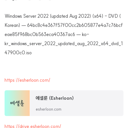
Windows Server 2022 (updated Aug 2022) (x64) - DVD (
Korean) — 64bc8c4e367f57f00cc2b605877e4a7c76bcf
eae85f968bc0b563eca40367ac6 — ko-
kr_windows_server_2022_updated_aug_2022_x64_dvd_1
47900c0.iso
https://esherloon.com/
에셜룬 (Esherloon)
esherloon.com
https://drive.esherloon.com/