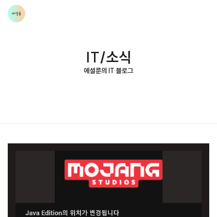
IT/소식
에셜룬의 IT 블로그