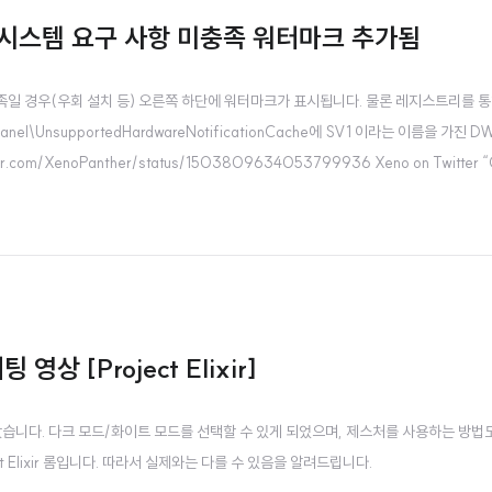
서 시스템 요구 사항 미충족 워터마크 추가됨
 미충족일 경우(우회 설치 등) 오른쪽 하단에 워터마크가 표시됩니다. 물론 레지스트리를 
el\UnsupportedHardwareNotificationCache에 SV1 이라는 이름을 가진 
.com/XenoPanther/status/1503809634053799936 Xeno on Twitter “C
 not met" watermark. #WindowsInsider” twitter..
영상 [Project Elixir]
보았습니다. 다크 모드/화이트 모드를 선택할 수 있게 되었으며, 제스처를 사용하는 방법도
ject Elixir 롬입니다. 따라서 실제와는 다를 수 있음을 알려드립니다.