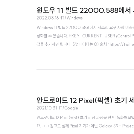
윈도우 11 빌드 22000.588에
2022.03.16
·
IT/Windows
Windows 11 빌드 22000.588에서 시스템 요구 사항
성화할 수 있습니다. HKEY_CURRENT_USER\Control Pan
값을 추가하면 됩니다. (값 데이터는 0) 출처 : https://twitter
med: 22000.588 introduces the "System requirements
안드로이드 12 Pixel(픽셀) 초기 세팅 
2021.10.31
·
IT/Google
안드로이드 12 Pixel(픽셀) 초기 세팅 과정을 한 번 녹화해
요. ㅋㅋ 참고로 실제 Pixel 기기가 아닌 Galaxy S9+ Pro