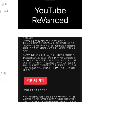
지 싶은
해 보았
k (백그
 이제
다. ㅋㅋ