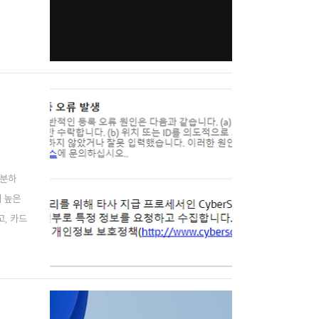
 분하
이 높은
고, 카드
반겨주