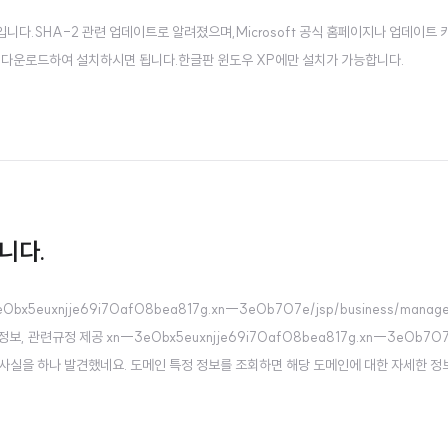
일입니다.SHA-2 관련 업데이트로 알려졌으며,Microsoft 공식 홈페이지나 업데이트
 다운로드하여 설치하시면 됩니다.한글판 윈도우 XP에만 설치가 가능합니다.
니다.
x5euxnjje69i70af08bea817g.xn--3e0b707e/jsp/business/manag
S 정보, 관련규정 제공 xn--3e0bx5euxnjje69i70af08bea817g.xn--3e0
사실을 하나 발견했네요. 도메인 특정 정보를 조회하면 해당 도메인에 대한 자세한 정