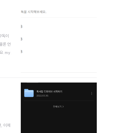
 구독이
물론 언
. my.
, 이제