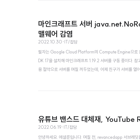
마인크래프트 서버 java.net.NoRo
맬웨어 감염
2022.10.30
·
IT/잡담
필자는 Google Cloud Platform의 Compute Engin
DK 17을 설치해 마인크래프트 1.19.2 서버를 구동 중이다. 참고
용 절약으로 서버를 며칠 꺼두었는데, 어제 친구가 서버를 열어
그런데 java.net.NoRouteToHostException: 호스트로
띄어서 아, 번지..
유튜브 밴스드 대체재, YouTube 
2022.06.19
·
IT/잡담
안녕하세요. 에셜룬입니다. 며칠 전, revancedapp 서브레